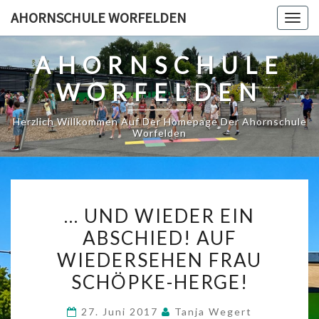
Skip
AHORNSCHULE WORFELDEN
Togg
to
navig
content
AHORNSCHULE
WORFELDEN
Herzlich Willkommen Auf Der Homepage Der Ahornschule
Worfelden
…
… UND WIEDER EIN
UND
ABSCHIED! AUF
WIEDER
WIEDERSEHEN FRAU
EIN
ABSCHIED!
SCHÖPKE-HERGE!
AUF
27. Juni 2017
Tanja Wegert
WIEDERSEHEN