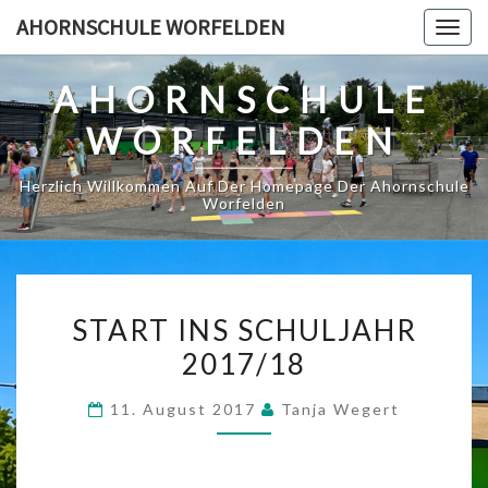
Skip
AHORNSCHULE WORFELDEN
Togg
to
navig
content
AHORNSCHULE
WORFELDEN
Herzlich Willkommen Auf Der Homepage Der Ahornschule
Worfelden
START
START INS SCHULJAHR
INS
2017/18
SCHULJAHR
2017/18
11. August 2017
Tanja Wegert