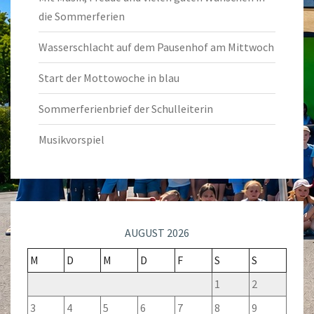
die Sommerferien
Wasserschlacht auf dem Pausenhof am Mittwoch
Start der Mottowoche in blau
Sommerferienbrief der Schulleiterin
Musikvorspiel
AUGUST 2026
M
D
M
D
F
S
S
1
2
3
4
5
6
7
8
9