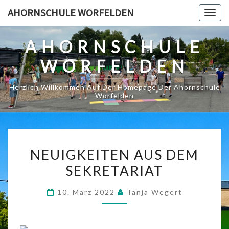
Skip
AHORNSCHULE WORFELDEN
Togg
to
navig
content
AHORNSCHULE
WORFELDEN
Herzlich Willkommen Auf Der Homepage Der Ahornschule
Worfelden
NEUIGKEITEN
NEUIGKEITEN AUS DEM
AUS
SEKRETARIAT
DEM
SEKRETARIAT
10. März 2022
Tanja Wegert