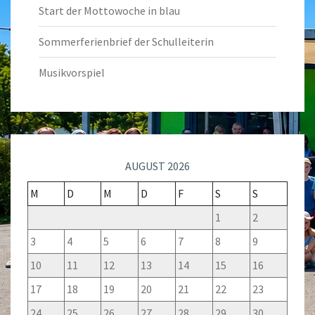
Start der Mottowoche in blau
Sommerferienbrief der Schulleiterin
Musikvorspiel
AUGUST 2026
M
D
M
D
F
S
S
1
2
3
4
5
6
7
8
9
10
11
12
13
14
15
16
17
18
19
20
21
22
23
24
25
26
27
28
29
30