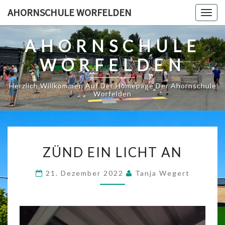
Skip
AHORNSCHULE WORFELDEN
Togg
to
navig
content
AHORNSCHULE
WORFELDEN
Herzlich Willkommen Auf Der Homepage Der Ahornschule
Worfelden
ZÜND
ZÜND EIN LICHT AN
EIN
LICHT
21. Dezember 2022
Tanja Wegert
AN