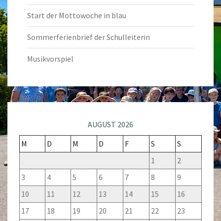
Start der Mottowoche in blau
Sommerferienbrief der Schulleiterin
Musikvorspiel
AUGUST 2026
M
D
M
D
F
S
S
1
2
3
4
5
6
7
8
9
10
11
12
13
14
15
16
17
18
19
20
21
22
23