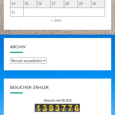
24
25
26
27
28
29
30
31
« Juni
ARCHIV
Archiv
BESUCHER-ZÄHLER
Besuche seit 08.2016