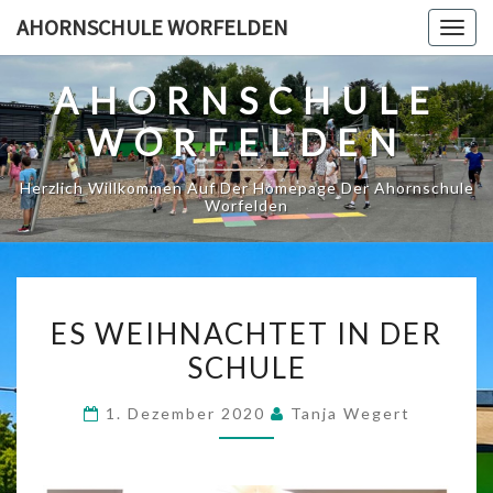
Skip
AHORNSCHULE WORFELDEN
Togg
to
navig
content
AHORNSCHULE
WORFELDEN
Herzlich Willkommen Auf Der Homepage Der Ahornschule
Worfelden
ES
ES WEIHNACHTET IN DER
WEIHNACHTET
SCHULE
IN
DER
1. Dezember 2020
Tanja Wegert
SCHULE