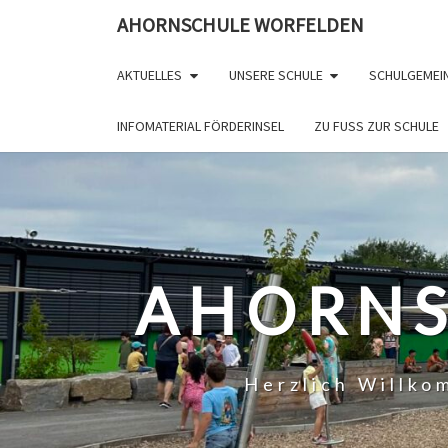
Skip
AHORNSCHULE WORFELDEN
to
content
AKTUELLES
UNSERE SCHULE
SCHULGEMEI
INFOMATERIAL FÖRDERINSEL
ZU FUSS ZUR SCHULE
AHORNS
Herzlich Willk