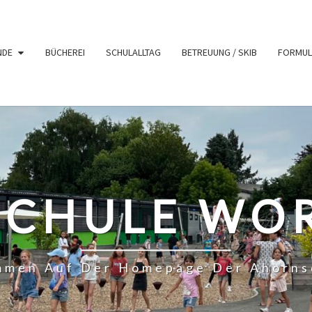
NDE
BÜCHEREI
SCHULALLTAG
BETREUUNG / SKIB
FORMUL
CHULE WO
ommen Auf Der Homepage Der Ahorns