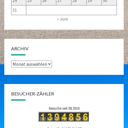
24
25
26
27
28
29
30
31
« Juni
ARCHIV
Archiv
BESUCHER-ZÄHLER
Besuche seit 08.2016