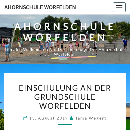
Skip
AHORNSCHULE WORFELDEN
Togg
to
navig
content
AHORNSCHULE
WORFELDEN
Herzlich Willkommen Auf Der Homepage Der Ahornschule
Worfelden
EINSCHULUNG
EINSCHULUNG AN DER
AN
GRUNDSCHULE
DER
WORFELDEN
GRUNDSCHULE
WORFELDEN
13. August 2019
Tanja Wegert