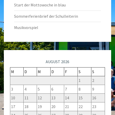
Start der Mottowoche in blau
Sommerferienbrief der Schulleiterin
Musikvorspiel
AUGUST 2026
M
D
M
D
F
S
S
1
2
3
4
5
6
7
8
9
10
11
12
13
14
15
16
17
18
19
20
21
22
23