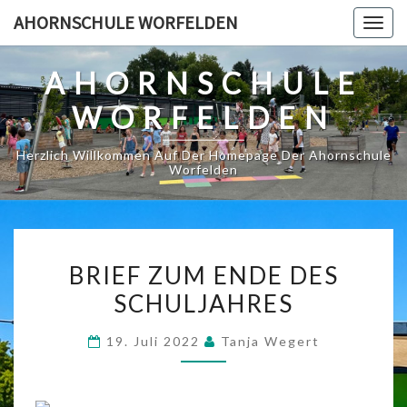
Skip
AHORNSCHULE WORFELDEN
Togg
to
navig
content
AHORNSCHULE
WORFELDEN
Herzlich Willkommen Auf Der Homepage Der Ahornschule
Worfelden
BRIEF
BRIEF ZUM ENDE DES
ZUM
SCHULJAHRES
ENDE
DES
19. Juli 2022
Tanja Wegert
SCHULJAHRES