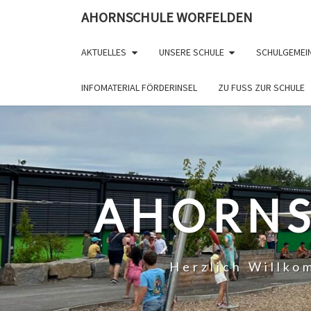
Skip
AHORNSCHULE WORFELDEN
to
content
AKTUELLES
UNSERE SCHULE
SCHULGEMEI
INFOMATERIAL FÖRDERINSEL
ZU FUSS ZUR SCHULE
AHORNS
Herzlich Willk