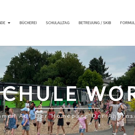
NDE
BÜCHEREI
SCHULALLTAG
BETREUUNG / SKIB
FORMUL
CHULE WO
ommen Auf Der Homepage Der Ahorns