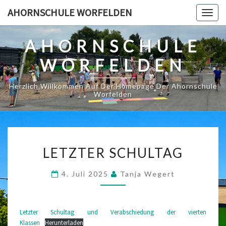
Skip
AHORNSCHULE WORFELDEN
Togg
to
navig
content
AHORNSCHULE
WORFELDEN
Herzlich Willkommen Auf Der Homepage Der Ahornschule
Worfelden
LETZTER
LETZTER SCHULTAG
SCHULTAG
4. Juli 2025
Tanja Wegert
Letzter Schultag und Verabschiedung der vierten
Klassen
Herunterladen